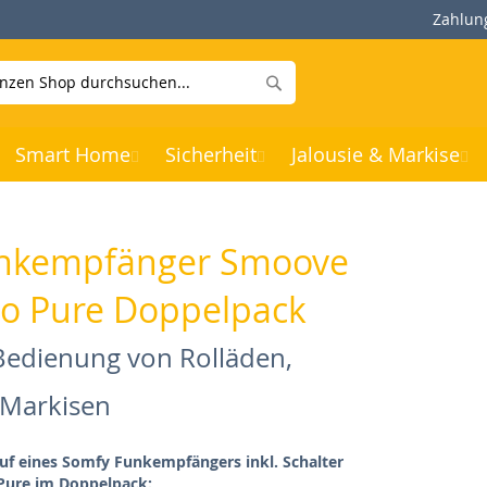
Zahlun
Suche
Smart Home
Sicherheit
Jalousie & Markise
nkempfänger Smoove
io Pure Doppelpack
 Bedienung von Rolläden,
 Markisen
auf eines Somfy Funkempfängers inkl. Schalter
Pure im Doppelpack: