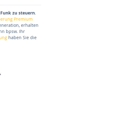
 Funk zu steuern
.
uerung Premium
neration, erhalten
nn bpsw. Ihr
ung
haben Sie die