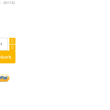
r.
201132
nkorb