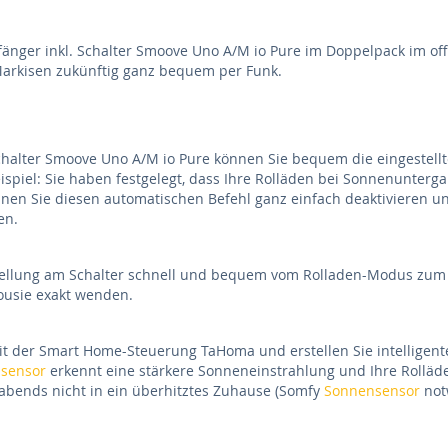
änger inkl. Schalter Smoove Uno A/M io Pure im Doppelpack im off
Markisen zukünftig ganz bequem per Funk.
halter Smoove Uno A/M io Pure können Sie bequem die eingestell
eispiel: Sie haben festgelegt, dass Ihre Rolläden bei Sonnenunter
önnen Sie diesen automatischen Befehl ganz einfach deaktivieren u
en.
stellung am Schalter schnell und bequem vom Rolladen-Modus zum
lousie exakt wenden.
 der Smart Home-Steuerung TaHoma und erstellen Sie intelligente
sensor
erkennt eine stärkere Sonneneinstrahlung und Ihre Rolläd
abends nicht in ein überhitztes Zuhause (Somfy
Sonnensensor
not