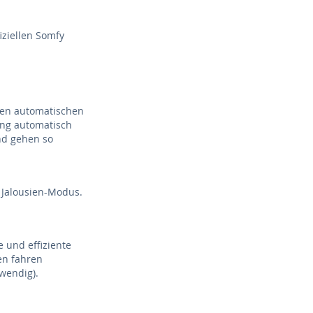
iziellen Somfy
ten automatischen
gang automatisch
nd gehen so
 Jalousien-Modus.
 und effiziente
en fahren
wendig).