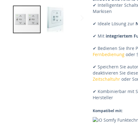
✔ Intelligenter Schal
Markisen
✔ Ideale Lösung zur
N
✔ Mit
integriertem 
Skip
to
✔ Bedienen Sie Ihre 
the
Fernbedienung
oder 
beginning
of
✔ Speichern Sie auto
the
deaktivieren Sie dies
images
Zeitschaltuhr
oder S
gallery
✔ Kombinierbar mit
Hersteller
Kompatibel mit: