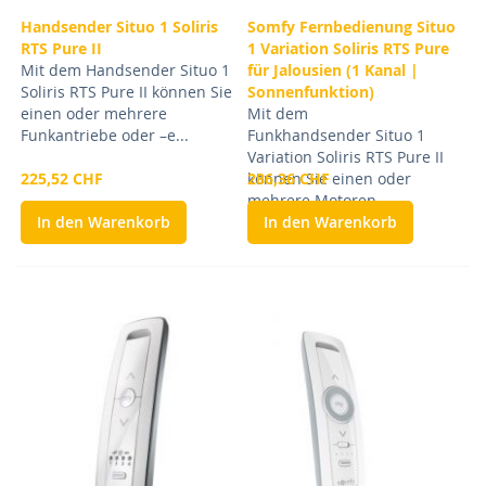
Handsender Situo 1 Soliris
Somfy Fernbedienung Situo
RTS Pure II
1 Variation Soliris RTS Pure
Mit dem Handsender Situo 1
für Jalousien (1 Kanal |
Soliris RTS Pure II können Sie
Sonnenfunktion)
einen oder mehrere
Mit dem
Funkantriebe oder –e...
Funkhandsender Situo 1
Variation Soliris RTS Pure II
225,52 CHF
können Sie einen oder
286,36 CHF
mehrere Motoren...
In den Warenkorb
In den Warenkorb