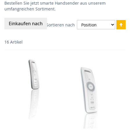
Bestellen Sie jetzt smarte Handsender aus unserem
umfangreichen Sortiment.
In
Einkaufen nach
Sortieren nach
ab
Re
16
Artikel