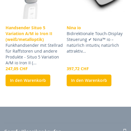
Handsender Situo 5
Nina io
Variation A/M io Iron II
Bidirektionale Touch-Display
(weiß/metalloptik)
Steuerung ✔ Nina™ io –
Funkhandsender mit Stellrad
natürlich intuitiv, natürlich
für Raffstoren und andere
attraktiv...
Produkte - Situo 5 Variation
A/M io Iron II (...
247,05 CHF
397,72 CHF
In den Warenkorb
In den Warenkorb