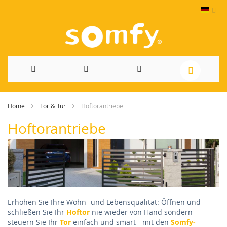
Direkt
Home
Tor & Tür
Hoftorantriebe
zum
Hoftorantriebe
Inhalt
Erhöhen Sie Ihre Wohn- und Lebensqualität: Öffnen und
schließen Sie Ihr
Hoftor
nie wieder von Hand sondern
steuern Sie Ihr
Tor
einfach und smart - mit den
Somfy-