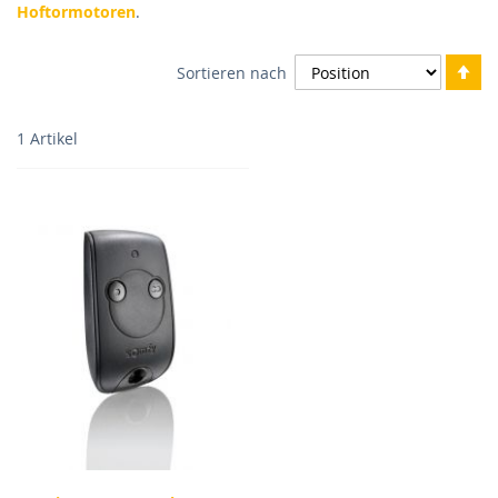
Hoftormotoren
.
In
Sortieren nach
ab
Re
1
Artikel