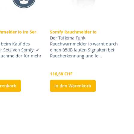
hmelder io im 5er
Somfy Rauchmelder io
Der TaHoma Funk
e beim Kauf des
Rauchwarnmelder io warnt durch
 Sets von Somfy: ✔
einen 85dB lauten Signalton bei
auchmelder für mehr
Raucherkennung und le...
116,68 CHF
arenkorb
In den Warenkorb