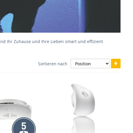
d Ihr Zuhause und Ihre Lieben smart und effizient
In
Sortieren nach
abstei
Reihen