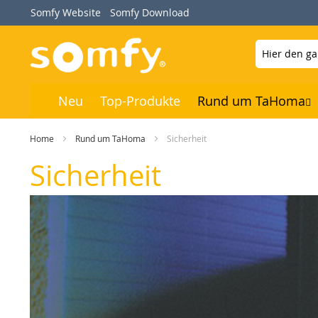
Direkt
Somfy Website
Somfy Download
zum
Inhalt
Neu
Top-Produkte
Rund um TaHoma
Home
Rund um TaHoma
Sicherheit
Sicherheit