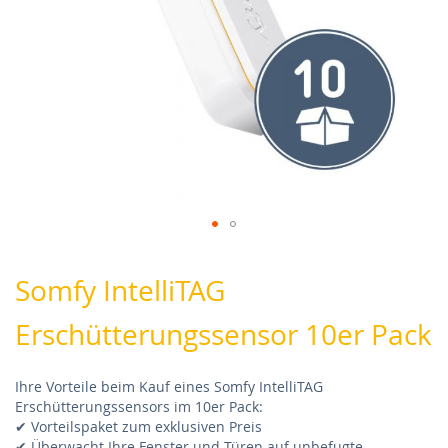
Skip
to
Somfy IntelliTAG
the
beginning
Erschütterungssensor 10er Pack
of
the
images
Ihre Vorteile beim Kauf eines Somfy IntelliTAG
gallery
Erschütterungssensors im 10er Pack:
✔ Vorteilspaket zum exklusiven Preis
✔ Überwacht Ihre Fenster und Türen auf unbefugte