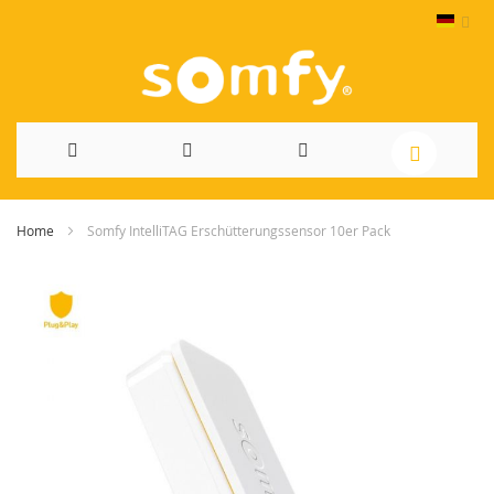
Direkt
Home
Somfy IntelliTAG Erschütterungssensor 10er Pack
zum
Skip
Inhalt
to
the
end
of
the
images
gallery