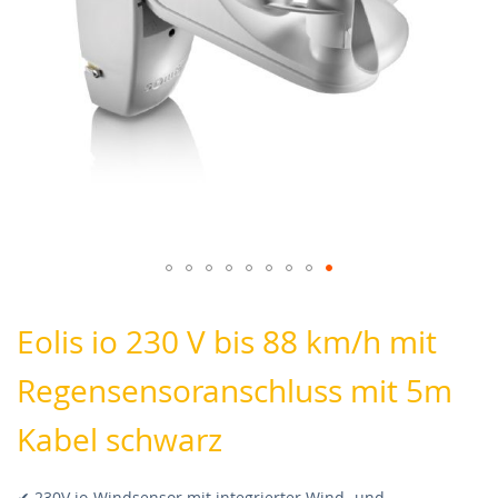
Skip
to
Eolis io 230 V bis 88 km/h mit
the
beginning
Regensensoranschluss mit 5m
of
the
images
Kabel schwarz
gallery
✔ 230V io-Windsensor mit integrierter Wind- und