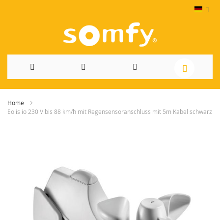
Direkt
Home
zum
Eolis io 230 V bis 88 km/h mit Regensensoranschluss mit 5m Kabel schwarz
Inhalt
Skip
to
the
end
of
the
images
gallery