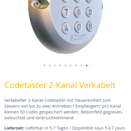
Skip
to
Codetaster 2-Kanal Verkabelt
the
beginning
of
Verkabelter 2-Kanal-Codetaster mit Steuereinheit zum
the
Steuern von bis zu zwei Antrieben / Empfängern; pro Kanal
images
können 50 Codes gespeichert werden; Bedienfeld gegossen,
gallery
beleuchtet und einbruchhemmend.
Lieferzeit:
Lieferbar in 5-7 Tagen / Disponible sous 5 à 7 jours