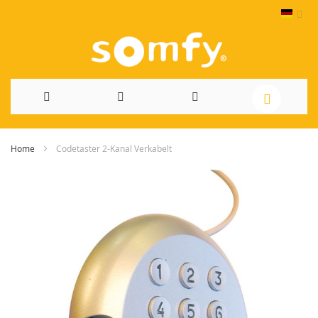
Direkt
Home
Codetaster 2-Kanal Verkabelt
zum
Skip
Inhalt
to
the
end
of
the
images
gallery